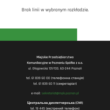
Brak linii w wybranym rozkładzie.
Miejskie Przedsiębiorstwo
Komunikacyjne w Poznaniu Spółka z o.o.
ul. Głogowska 131/133, 60-244 Poznań
tel. 61 839 60 00 (телефонна станція)
tel. 61 839 60 11 (секретаріат)
e-mail:
sekretariat@mpk.poznan.pl
Центральна диспетчерська (CNR)
tel. 19 445 (екстрений телефон)