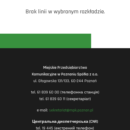
Brak linii w wybranym rozkładzie.
Miejskie Przedsiębiorstwo
Komunikacyjne w Poznaniu Spółka z o.o.
ul. Głogowska 131/133, 60-244 Poznań
tel. 61 839 60 00 (телефонна станція)
tel. 61 839 60 11 (секретаріат)
e-mail:
sekretariat@mpk.poznan.pl
Центральна диспетчерська (CNR)
tel. 19 445 (екстрений телефон)