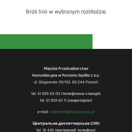
Brak linii w wybranym rozkładzie.
Miejskie Przedsiębiorstwo
Komunikacyjne w Poznaniu Spółka z o.o.
ul. Głogowska 131/133, 60-244 Poznań
tel. 61 839 60 00 (телефонна станція)
tel. 61 839 60 11 (секретаріат)
e-mail:
sekretariat@mpk.poznan.pl
Центральна диспетчерська (CNR)
tel. 19 445 (екстрений телефон)