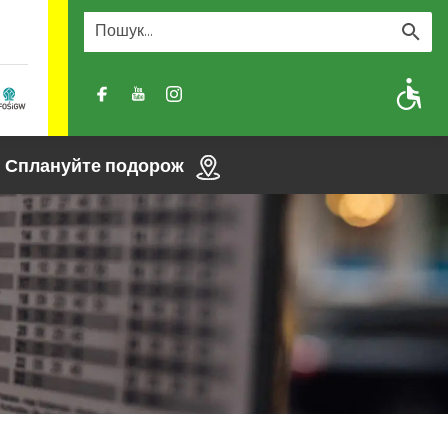
A
A-
A+
Сплануйте подорож