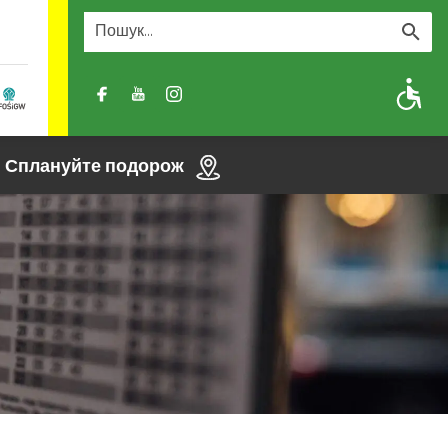
A
A-
A+
Сплануйте подорож