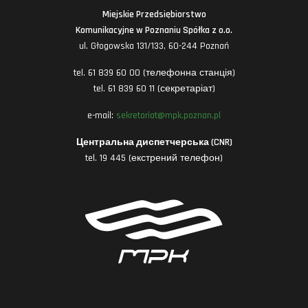
Miejskie Przedsiębiorstwo
Komunikacyjne w Poznaniu Spółka z o.o.
ul. Głogowska 131/133, 60-244 Poznań
tel. 61 839 60 00 (телефонна станція)
tel. 61 839 60 11 (секретаріат)
e-mail:
sekretariat@mpk.poznan.pl
Центральна диспетчерська (CNR)
tel. 19 445 (екстрений телефон)