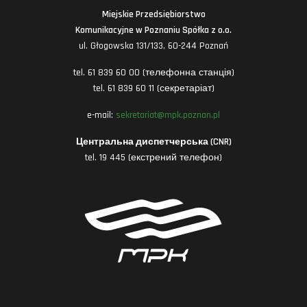
Miejskie Przedsiębiorstwo
Komunikacyjne w Poznaniu Spółka z o.o.
ul. Głogowska 131/133, 60-244 Poznań
tel. 61 839 60 00 (телефонна станція)
tel. 61 839 60 11 (секретаріат)
e-mail:
sekretariat@mpk.poznan.pl
Центральна диспетчерська (CNR)
tel. 19 445 (екстрений телефон)