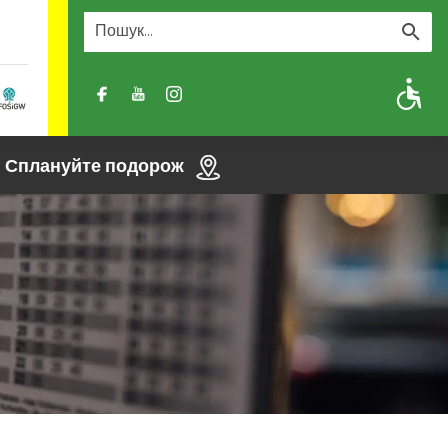
A
A-
A+
Сплануйте подорож