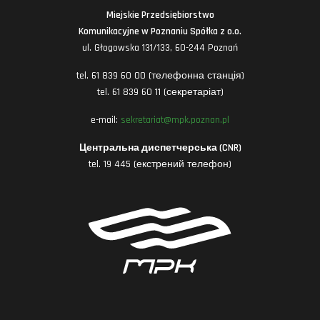
Miejskie Przedsiębiorstwo
Komunikacyjne w Poznaniu Spółka z o.o.
ul. Głogowska 131/133, 60-244 Poznań
tel. 61 839 60 00 (телефонна станція)
tel. 61 839 60 11 (секретаріат)
e-mail:
sekretariat@mpk.poznan.pl
Центральна диспетчерська (CNR)
tel. 19 445 (екстрений телефон)