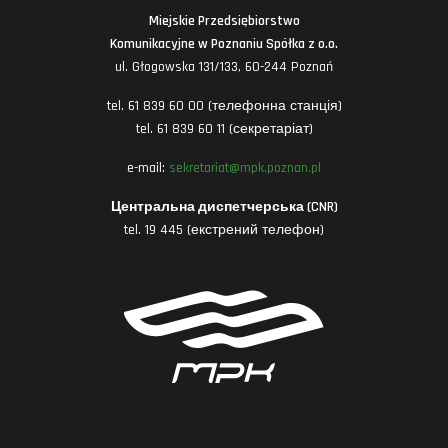
Miejskie Przedsiębiorstwo
Komunikacyjne w Poznaniu Spółka z o.o.
ul. Głogowska 131/133, 60-244 Poznań
tel. 61 839 60 00 (телефонна станція)
tel. 61 839 60 11 (секретаріат)
e-mail:
sekretariat@mpk.poznan.pl
Центральна диспетчерська (CNR)
tel. 19 445 (екстрений телефон)