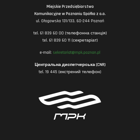
Miejskie Przedsiębiorstwo
Komunikacyjne w Poznaniu Spółka z o.o.
ul. Głogowska 131/133, 60-244 Poznań
tel. 61 839 60 00 (телефонна станція)
tel. 61 839 60 11 (секретаріат)
e-mail:
sekretariat@mpk.poznan.pl
Центральна диспетчерська (CNR)
tel. 19 445 (екстрений телефон)