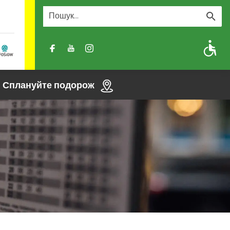
A
A-
A+
Сплануйте подорож