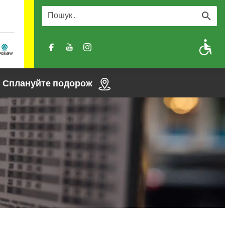
A
A-
A+
Сплануйте подорож