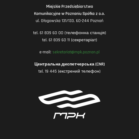
Miejskie Przedsiębiorstwo
Komunikacyjne w Poznaniu Spółka z o.o.
ul. Głogowska 131/133, 60-244 Poznań
tel. 61 839 60 00 (телефонна станція)
tel. 61 839 60 11 (секретаріат)
e-mail:
sekretariat@mpk.poznan.pl
Центральна диспетчерська (CNR)
tel. 19 445 (екстрений телефон)