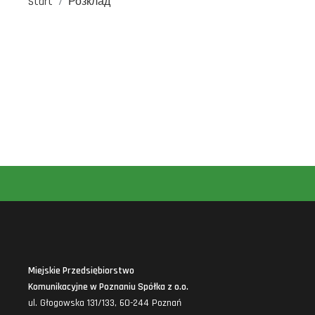
Start
Розклад
Miejskie Przedsiębiorstwo
Komunikacyjne w Poznaniu Spółka z o.o.
ul. Głogowska 131/133, 60-244 Poznań