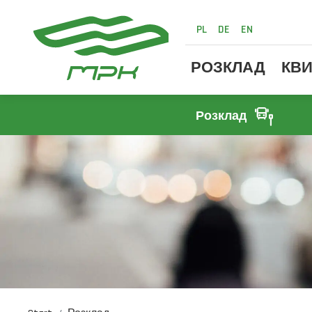
PL
DE
EN
РОЗКЛАД
КВИ
Розклад