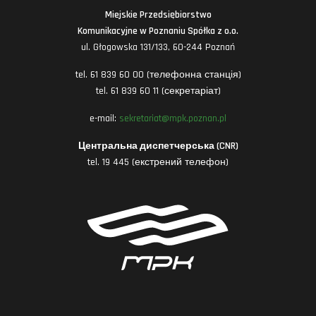
Miejskie Przedsiębiorstwo
Komunikacyjne w Poznaniu Spółka z o.o.
ul. Głogowska 131/133, 60-244 Poznań
tel. 61 839 60 00 (телефонна станція)
tel. 61 839 60 11 (секретаріат)
e-mail:
sekretariat@mpk.poznan.pl
Центральна диспетчерська (CNR)
tel. 19 445 (екстрений телефон)