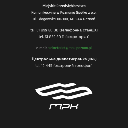
Miejskie Przedsiębiorstwo
Komunikacyjne w Poznaniu Spółka z o.o.
ul. Głogowska 131/133, 60-244 Poznań
tel. 61 839 60 00 (телефонна станція)
tel. 61 839 60 11 (секретаріат)
e-mail:
sekretariat@mpk.poznan.pl
Центральна диспетчерська (CNR)
tel. 19 445 (екстрений телефон)