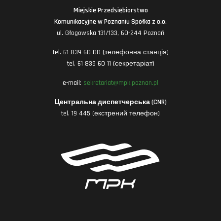
Miejskie Przedsiębiorstwo
Komunikacyjne w Poznaniu Spółka z o.o.
ul. Głogowska 131/133, 60-244 Poznań
tel. 61 839 60 00 (телефонна станція)
tel. 61 839 60 11 (секретаріат)
e-mail:
sekretariat@mpk.poznan.pl
Центральна диспетчерська (CNR)
tel. 19 445 (екстрений телефон)