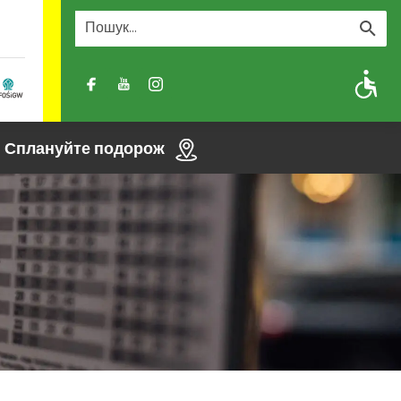
A
A-
A+
Сплануйте подорож