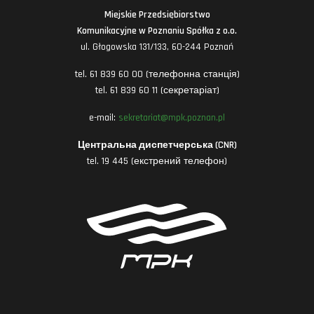
Miejskie Przedsiębiorstwo
Komunikacyjne w Poznaniu Spółka z o.o.
ul. Głogowska 131/133, 60-244 Poznań
tel. 61 839 60 00 (телефонна станція)
tel. 61 839 60 11 (секретаріат)
e-mail:
sekretariat@mpk.poznan.pl
Центральна диспетчерська (CNR)
tel. 19 445 (екстрений телефон)