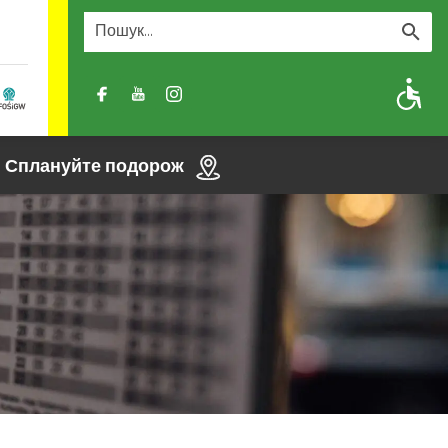
A
A-
A+
Сплануйте подорож