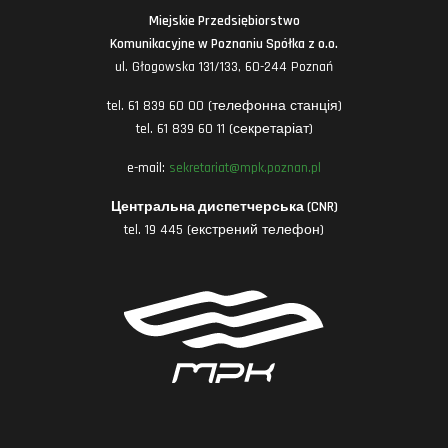
Miejskie Przedsiębiorstwo
Komunikacyjne w Poznaniu Spółka z o.o.
ul. Głogowska 131/133, 60-244 Poznań
tel. 61 839 60 00 (телефонна станція)
tel. 61 839 60 11 (секретаріат)
e-mail:
sekretariat@mpk.poznan.pl
Центральна диспетчерська (CNR)
tel. 19 445 (екстрений телефон)