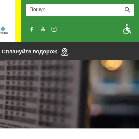
A
A-
A+
Сплануйте подорож