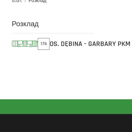
Start
Розклад
Розклад
OS. DĘBINA - GARBARY PKM
176