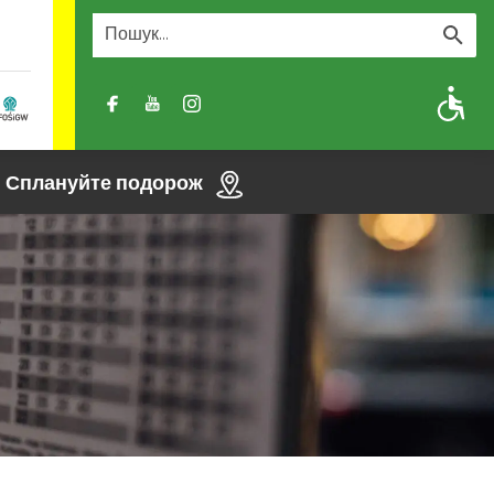
A
A-
A+
Сплануйте подорож