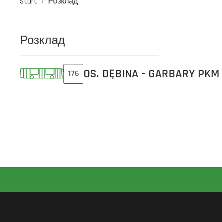
Start
Розклад
Розклад
OS. DĘBINA - GARBARY PKM
176