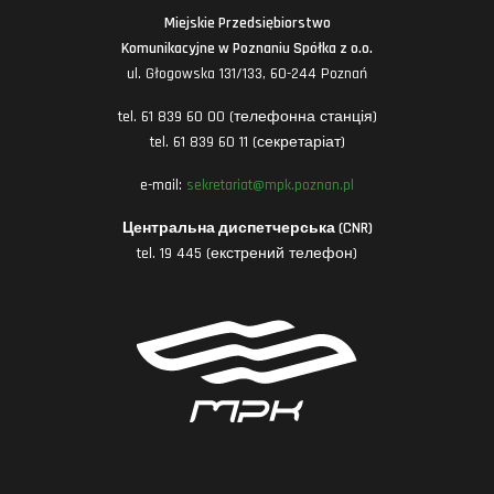
Miejskie Przedsiębiorstwo
Komunikacyjne w Poznaniu Spółka z o.o.
ul. Głogowska 131/133, 60-244 Poznań
tel. 61 839 60 00 (телефонна станція)
tel. 61 839 60 11 (секретаріат)
e-mail:
sekretariat@mpk.poznan.pl
Центральна диспетчерська (CNR)
tel. 19 445 (екстрений телефон)