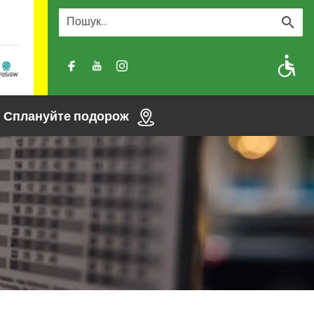
A
A-
A+
Сплануйте подорож