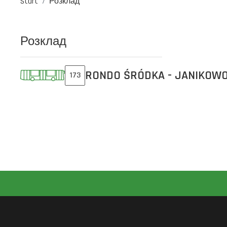
Start
Розклад
Розклад
RONDO ŚRÓDKA - JANIKOW
173