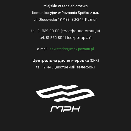
Miejskie Przedsiębiorstwo
Komunikacyjne w Poznaniu Spółka z o.o.
ul. Głogowska 131/133, 60-244 Poznań
tel. 61 839 60 00 (телефонна станція)
tel. 61 839 60 11 (секретаріат)
e-mail:
sekretariat@mpk.poznan.pl
Центральна диспетчерська (CNR)
tel. 19 445 (екстрений телефон)