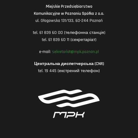
Miejskie Przedsiębiorstwo
Komunikacyjne w Poznaniu Spółka z o.o.
ul. Głogowska 131/133, 60-244 Poznań
tel. 61 839 60 00 (телефонна станція)
tel. 61 839 60 11 (секретаріат)
e-mail:
sekretariat@mpk.poznan.pl
Центральна диспетчерська (CNR)
tel. 19 445 (екстрений телефон)