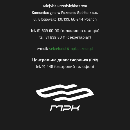
Miejskie Przedsiębiorstwo
Komunikacyjne w Poznaniu Spółka z o.o.
ul. Głogowska 131/133, 60-244 Poznań
tel. 61 839 60 00 (телефонна станція)
tel. 61 839 60 11 (секретаріат)
e-mail:
sekretariat@mpk.poznan.pl
Центральна диспетчерська (CNR)
tel. 19 445 (екстрений телефон)