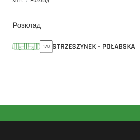
Start
Розклад
Розклад
STRZESZYNEK - POŁABSKA
170