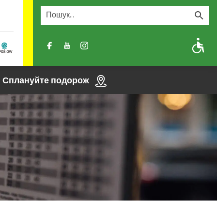
A
A-
A+
Сплануйте подорож