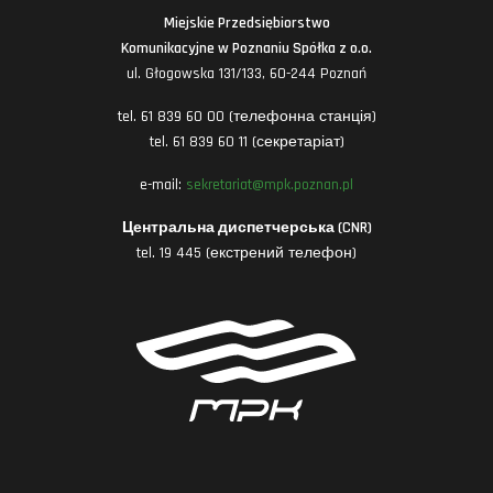
Miejskie Przedsiębiorstwo
Komunikacyjne w Poznaniu Spółka z o.o.
ul. Głogowska 131/133, 60-244 Poznań
tel. 61 839 60 00 (телефонна станція)
tel. 61 839 60 11 (секретаріат)
e-mail:
sekretariat@mpk.poznan.pl
Центральна диспетчерська (CNR)
tel. 19 445 (екстрений телефон)