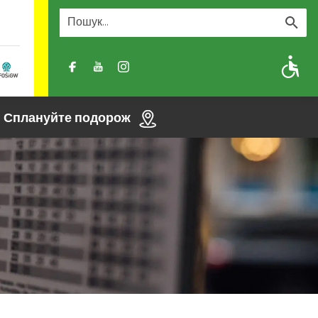
A
A-
A+
Сплануйте подорож