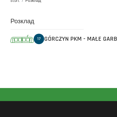
Start
Розклад
Розклад
GÓRCZYN PKM - MAŁE GAR
17