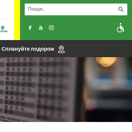
A
A-
A+
Сплануйте подорож