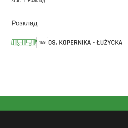
Start
Розклад
Розклад
OS. KOPERNIKA - ŁUŻYCKA
169