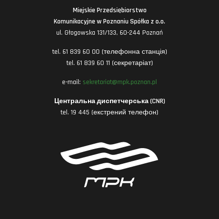
Miejskie Przedsiębiorstwo
Komunikacyjne w Poznaniu Spółka z o.o.
ul. Głogowska 131/133, 60-244 Poznań
tel. 61 839 60 00 (телефонна станція)
tel. 61 839 60 11 (секретаріат)
e-mail:
sekretariat@mpk.poznan.pl
Центральна диспетчерська (CNR)
tel. 19 445 (екстрений телефон)