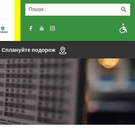
A
A-
A+
Сплануйте подорож