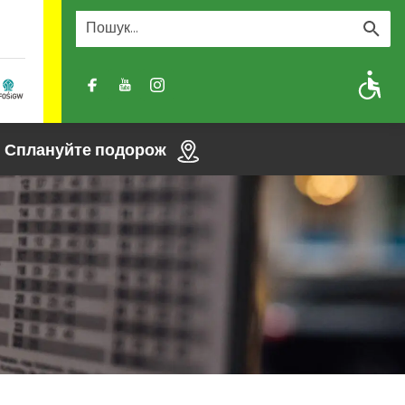
A
A-
A+
Сплануйте подорож