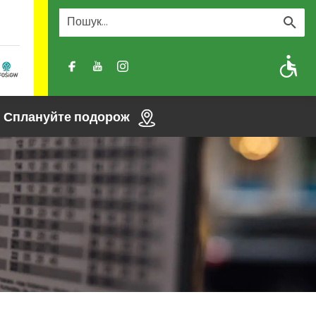
A
A-
A+
Сплануйте подорож