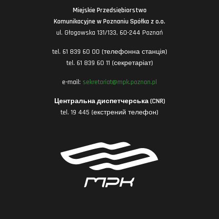
Miejskie Przedsiębiorstwo
Komunikacyjne w Poznaniu Spółka z o.o.
ul. Głogowska 131/133, 60-244 Poznań
tel. 61 839 60 00 (телефонна станція)
tel. 61 839 60 11 (секретаріат)
e-mail:
sekretariat@mpk.poznan.pl
Центральна диспетчерська (CNR)
tel. 19 445 (екстрений телефон)