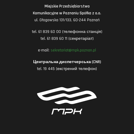
Miejskie Przedsiębiorstwo
Komunikacyjne w Poznaniu Spółka z o.o.
ul. Głogowska 131/133, 60-244 Poznań
tel. 61 839 60 00 (телефонна станція)
tel. 61 839 60 11 (секретаріат)
e-mail:
sekretariat@mpk.poznan.pl
Центральна диспетчерська (CNR)
tel. 19 445 (екстрений телефон)