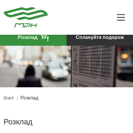
РОЗКЛАД
A
A-
A+
КВИТКИ
ПРО КОМПАНІЮ
Розклад
Сплануйте подорож
КОНТАКТИ
Start
Розклад
PL
DE
EN
Розклад