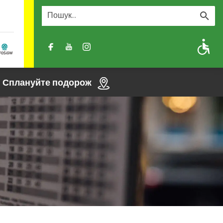
A
A-
A+
Сплануйте подорож