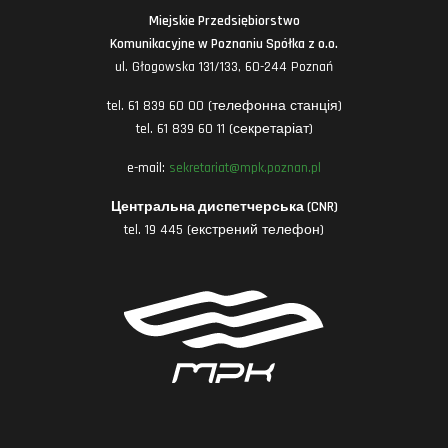
Miejskie Przedsiębiorstwo
Komunikacyjne w Poznaniu Spółka z o.o.
ul. Głogowska 131/133, 60-244 Poznań
tel. 61 839 60 00 (телефонна станція)
tel. 61 839 60 11 (секретаріат)
e-mail:
sekretariat@mpk.poznan.pl
Центральна диспетчерська (CNR)
tel. 19 445 (екстрений телефон)