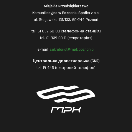
Miejskie Przedsiębiorstwo
Komunikacyjne w Poznaniu Spółka z o.o.
ul. Głogowska 131/133, 60-244 Poznań
tel. 61 839 60 00 (телефонна станція)
tel. 61 839 60 11 (секретаріат)
e-mail:
sekretariat@mpk.poznan.pl
Центральна диспетчерська (CNR)
tel. 19 445 (екстрений телефон)