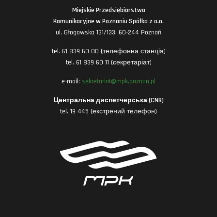
Miejskie Przedsiębiorstwo
Komunikacyjne w Poznaniu Spółka z o.o.
ul. Głogowska 131/133, 60-244 Poznań
tel. 61 839 60 00 (телефонна станція)
tel. 61 839 60 11 (секретаріат)
e-mail:
sekretariat@mpk.poznan.pl
Центральна диспетчерська (CNR)
tel. 19 445 (екстрений телефон)