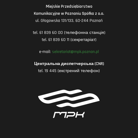
Miejskie Przedsiębiorstwo
Komunikacyjne w Poznaniu Spółka z o.o.
ul. Głogowska 131/133, 60-244 Poznań
tel. 61 839 60 00 (телефонна станція)
tel. 61 839 60 11 (секретаріат)
e-mail:
sekretariat@mpk.poznan.pl
Центральна диспетчерська (CNR)
tel. 19 445 (екстрений телефон)