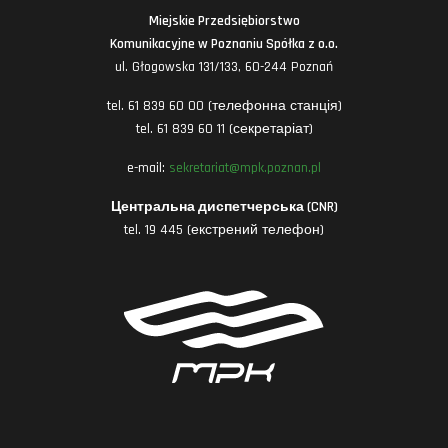
Miejskie Przedsiębiorstwo
Komunikacyjne w Poznaniu Spółka z o.o.
ul. Głogowska 131/133, 60-244 Poznań
tel. 61 839 60 00 (телефонна станція)
tel. 61 839 60 11 (секретаріат)
e-mail:
sekretariat@mpk.poznan.pl
Центральна диспетчерська (CNR)
tel. 19 445 (екстрений телефон)