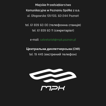
Miejskie Przedsiębiorstwo
Komunikacyjne w Poznaniu Spółka z o.o.
ul. Głogowska 131/133, 60-244 Poznań
tel. 61 839 60 00 (телефонна станція)
tel. 61 839 60 11 (секретаріат)
e-mail:
sekretariat@mpk.poznan.pl
Центральна диспетчерська (CNR)
tel. 19 445 (екстрений телефон)