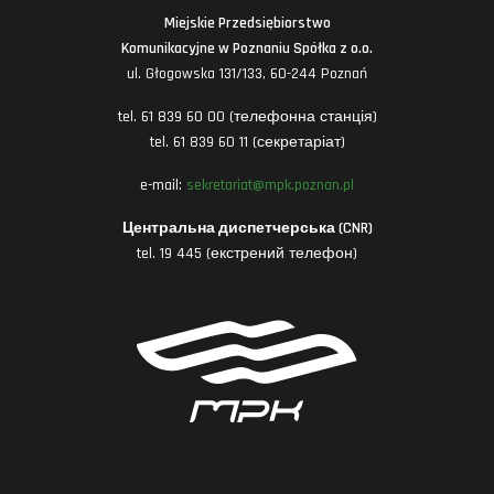
Miejskie Przedsiębiorstwo
Komunikacyjne w Poznaniu Spółka z o.o.
ul. Głogowska 131/133, 60-244 Poznań
tel. 61 839 60 00 (телефонна станція)
tel. 61 839 60 11 (секретаріат)
e-mail:
sekretariat@mpk.poznan.pl
Центральна диспетчерська (CNR)
tel. 19 445 (екстрений телефон)