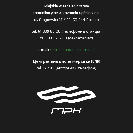
Miejskie Przedsiębiorstwo
Komunikacyjne w Poznaniu Spółka z o.o.
ul. Głogowska 131/133, 60-244 Poznań
tel. 61 839 60 00 (телефонна станція)
tel. 61 839 60 11 (секретаріат)
e-mail:
sekretariat@mpk.poznan.pl
Центральна диспетчерська (CNR)
tel. 19 445 (екстрений телефон)