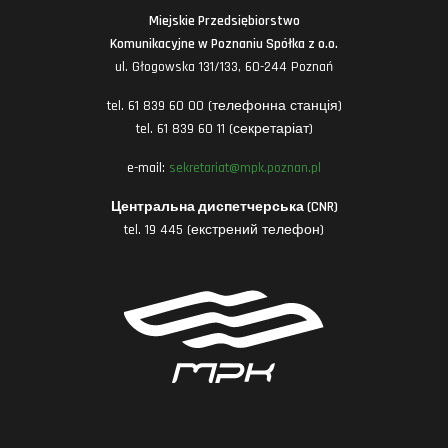
Miejskie Przedsiębiorstwo
Komunikacyjne w Poznaniu Spółka z o.o.
ul. Głogowska 131/133, 60-244 Poznań
tel. 61 839 60 00 (телефонна станція)
tel. 61 839 60 11 (секретаріат)
e-mail:
sekretariat@mpk.poznan.pl
Центральна диспетчерська (CNR)
tel. 19 445 (екстрений телефон)